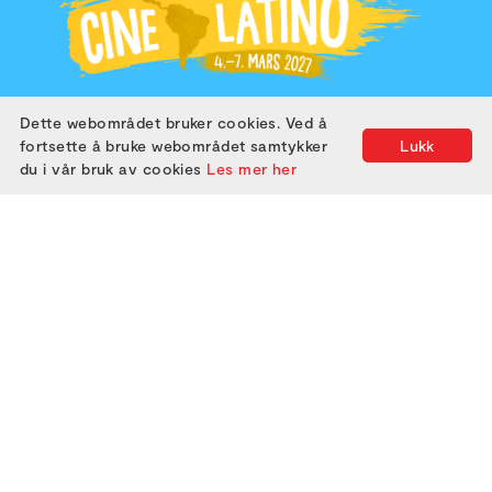
Dette webområdet bruker cookies. Ved å
2019
2024
fortsette å bruke webområdet samtykker
Lukk
2020
2025
du i vår bruk av cookies
Les mer her
2021
2022
2023
ABOUT US
ATTEND
GET IN TOUCH