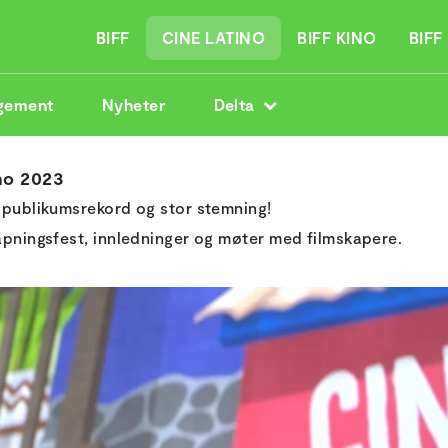
BIFF
CINE LATINO
BIFF KINO
BIFF
gement
Nyheter
Delta
no 2023
d publikumsrekord og stor stemning!
 åpningsfest, innledninger og møter med filmskapere.