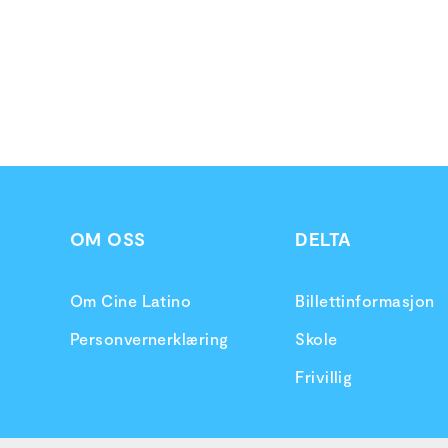
OM OSS
DELTA
Om Cine Latino
Billettinformasjon
Personvernerklæring
Skole
Frivillig