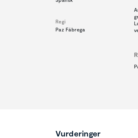
A
g
Regi
L
Paz Fábrega
v
R
P
Vurderinger