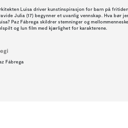
rkitekten Luisa driver kunstinspirasjon for barn på fritid
ravide Julia (17) begynner et uvanlig vennskap. Hva bør jen
uisa? Paz Fábrega skildrer stemninger og mellommenneskeli
elspilt og lun film med kjærlighet for karakterene.
egi
az Fábrega