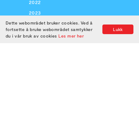
2022
2023
Dette webområdet bruker cookies. Ved å
fortsette å bruke webområdet samtykker
Lukk
ABOUT US
du i vår bruk av cookies
Les mer her
ATTEND
GET IN TOUCH
Utviklet med
av
Filmgrail!