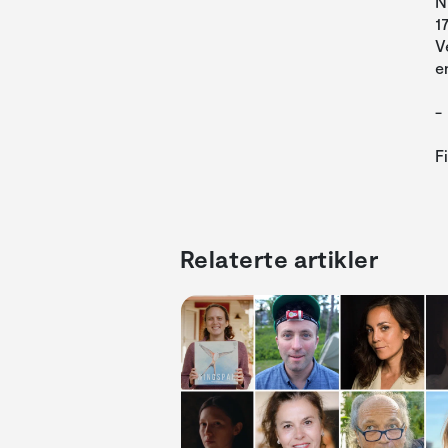
N
1
V
e
-
F
Relaterte artikler