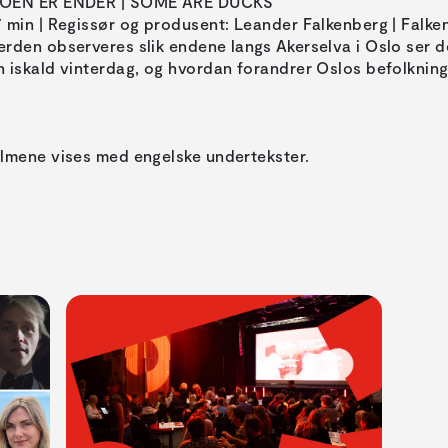
OEN ER ENDER | SOME ARE DUCKS
7 min | Regissør og produsent: Leander Falkenberg | Falke
erden observeres slik endene langs Akerselva i Oslo ser d
n iskald vinterdag, og hvordan forandrer Oslos befolknin
ilmene vises med engelske undertekster.