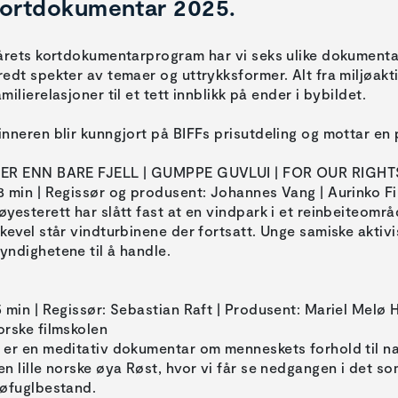
ortdokumentar 2025.
 årets kortdokumentarprogram har vi seks ulike dokumenta
redt spekter av temaer og uttrykksformer. Alt fra miljøak
amilierelasjoner til et tett innblikk på ender i bybildet.
inneren blir kunngjort på BIFFs prisutdeling og mottar en 
ER ENN BARE FJELL | GUMPPE GUVLUI | FOR OUR RIGHT
8 min | Regissør og produsent: Johannes Vang | Aurinko F
øyesterett har slått fast at en vindpark i et reinbeiteomr
ikevel står vindturbinene der fortsatt. Unge samiske aktiv
yndighetene til å handle.
5 min | Regissør: Sebastian Raft | Produsent: Mariel Melø
orske filmskolen
 er en meditativ dokumentar om menneskets forhold til n
en lille norske øya Røst, hvor vi får se nedgangen i det 
jøfuglbestand.