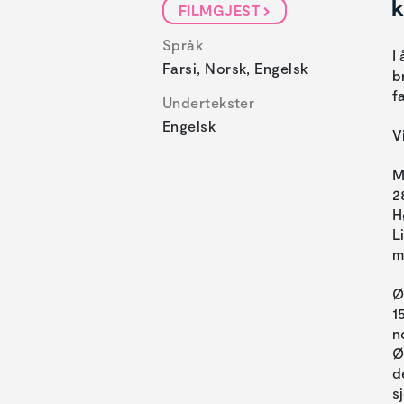
k
FILMGJEST
Språk
I
Farsi, Norsk, Engelsk
b
f
Undertekster
Engelsk
V
M
2
H
L
m
Ø
1
n
Ø
d
s