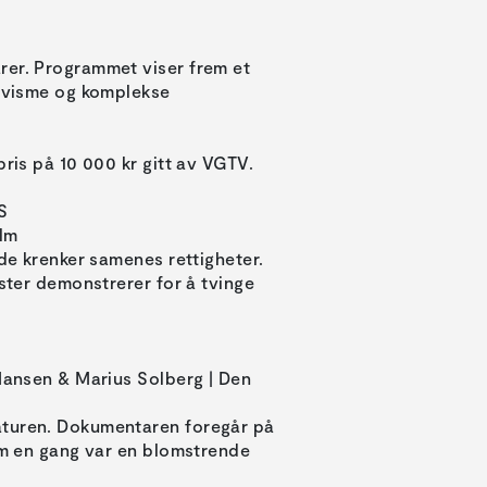
rer. Programmet viser frem et
tivisme og komplekse
pris på 10 000 kr gitt av VGTV.
S
ilm
åde krenker samenes rettigheter.
ister demonstrerer for å tvinge
 Hansen & Marius Solberg | Den
aturen. Dokumentaren foregår på
som en gang var en blomstrende