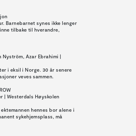
sjon
r. Barnebarnet synes ikke lenger
nne tilbake til hverandre,
n Nyström, Azar Ebrahimi |
er i eksil i Norge. 30 år senere
rasjoner veves sammen.
RROW
er | Westerdals Høyskolen
 ektemannen hennes bor alene i
rmanent sykehjemsplass, må