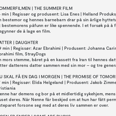
OMMERFILMEN | THE SUMMER FILM
4 min | Regissør og produsent: Lisa Enes | Helland Produk
n bestemor og hennes barnebarn drar på sin årlige hyttetu
t bestemorens påfunn er like spennende. I et forsøk på å fi
egynner de å lage en film.
ATTER | DAUGHTER
9 min | Regissør: Azar Ebrahimi | Produsent: Johanna Cari
brahimi film, StrayDogs
n mors stemme, båret på en kassett fra Iran til hennes datt
ytter datterens datter sammen med sin mor – og tre gene
U SKAL FÅ EN DAG I MORGEN | THE PROMISE OF TOMO
7 min | Regissør: Elida Helgeland | Produsent: Jakob Zimm
ristiania
enne har demens og bor på et midlertidig sykehjem, mens
uset deres. Når Nenne får beskjed om at hun har fått pe
kteparet forsone seg med at deres liv sammen er over.