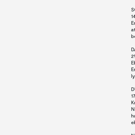
S
1
E
a
b
D
2
E
E
l
D
1
K
N
h
e