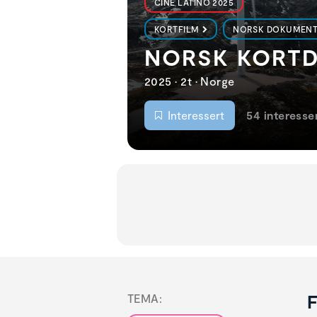
CINE LATINO 2025
KORTFILM
NORSK DOKUMEN
NORSK KORTD
2025 • 2t • Norge
Interessert
54 interesse
F
TEMA: