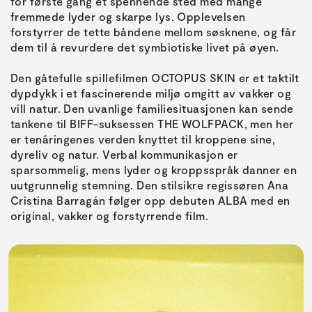
for første gang et spennende sted med mange
fremmede lyder og skarpe lys. Opplevelsen
forstyrrer de tette båndene mellom søsknene, og får
dem til å revurdere det symbiotiske livet på øyen.
Den gåtefulle spillefilmen OCTOPUS SKIN er et taktilt
dypdykk i et fascinerende miljø omgitt av vakker og
vill natur. Den uvanlige familiesituasjonen kan sende
tankene til BIFF-suksessen THE WOLFPACK, men her
er tenåringenes verden knyttet til kroppene sine,
dyreliv og natur. Verbal kommunikasjon er
sparsommelig, mens lyder og kroppsspråk danner en
uutgrunnelig stemning. Den stilsikre regissøren Ana
Cristina Barragán følger opp debuten ALBA med en