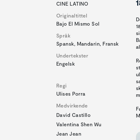
1
CINE LATINO
Originaltittel
D
Bajo El Mismo Sol
1
s
Språk
B
Spansk, Mandarin, Fransk
a
Undertekster
R
Engelsk
s
u
s
Regi
s
Ulises Porra
m
Medvirkende
F
David Castillo
M
Valentina Shen Wu
Jean Jean