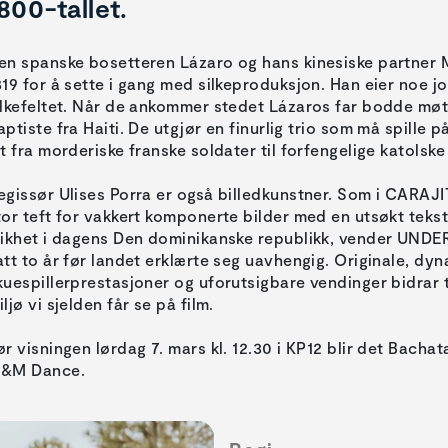
800-tallet.
en spanske bosetteren Lázaro og hans kinesiske partner Me
819 for å sette i gang med silkeproduksjon. Han eier noe j
ilkefeltet. Når de ankommer stedet Lázaros far bodde møt
aptiste fra Haiti. De utgjør en finurlig trio som må spille
lt fra morderiske franske soldater til forfengelige katolske
egissør Ulises Porra er også billedkunstner. Som i CARAJI
tor teft for vakkert komponerte bilder med en utsøkt tekstu
likhet i dagens Den dominikanske republikk, vender UNDER
att to år før landet erklærte seg uavhengig. Originale, dyn
kuespillerprestasjoner og uforutsigbare vendinger bidrar t
iljø vi sjelden får se på film.
ør visningen lørdag 7. mars kl. 12.30 i KP12 blir det Bach
&M Dance.