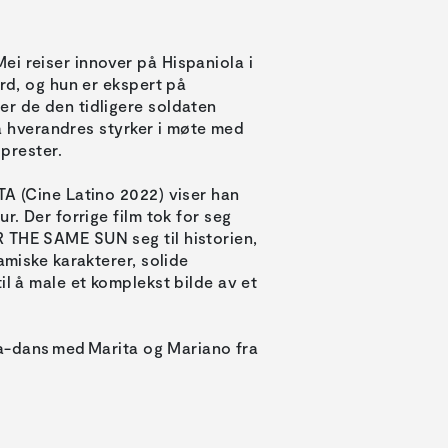
i reiser innover på Hispaniola i
ord, og hun er ekspert på
er de den tidligere soldaten
 på hverandres styrker i møte med
 prester.
TA (Cine Latino 2022) viser han
r. Der forrige film tok for seg
 THE SAME SUN seg til historien,
amiske karakterer, solide
il å male et komplekst bilde av et
ata-dans med Marita og Mariano fra