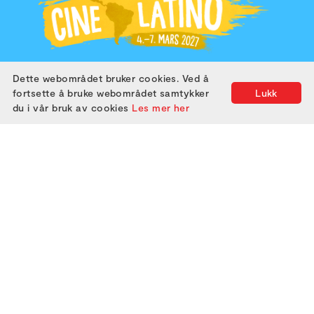
Dette webområdet bruker cookies. Ved å
2019
2024
fortsette å bruke webområdet samtykker
Lukk
2020
2025
du i vår bruk av cookies
Les mer her
2021
2022
2023
ABOUT US
ATTEND
GET IN TOUCH